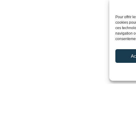
Pour offrir 
cookies pour
ces technolo
navigation ou
consentement
Ac
ns modulaires
/Maine