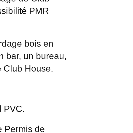
sibilité PMR
ardage bois en
un bar, un bureau,
de Club House.
l PVC.
de Permis de