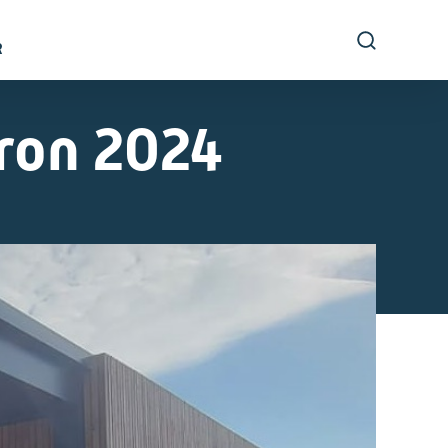
R
ron 2024